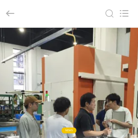
Keyouda
Electronic
Technology
Co.,ltd.
All
Rights
Reserved.
RUMAH
PRODUK
TAMPILAN
VR
TENTANG
KAMI
TUR
NEWS