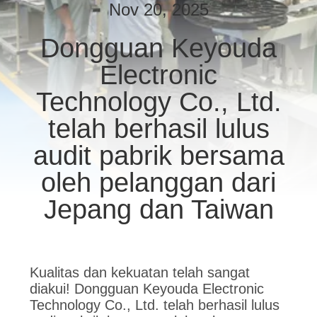
PABRIK
Nov 20, 2025
Dongguan Keyouda
KONTROL
Electronic
KUALITAS
Technology Co., Ltd.
HUBUNGI
telah berhasil lulus
KAMI
audit pabrik bersama
oleh pelanggan dari
PERMINTAAN
Jepang dan Taiwan
PENAWARAN
PETA
Kualitas dan kekuatan telah sangat
SITUS
diakui! Dongguan Keyouda Electronic
Technology Co., Ltd. telah berhasil lulus