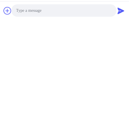
Photo
Related News
Video Call
2026-03-08
Audio Call
Berikan penghormatan kepada
setiap wanita yang bersinar -
manfaat khusus untuk Hari
Perempuan Internasional
disampaikan dengan hangat
2026-02-04
Perusahaan Keyouda: Sangat
terlibat dalam bidang RJ45 dan
transformator jaringan,