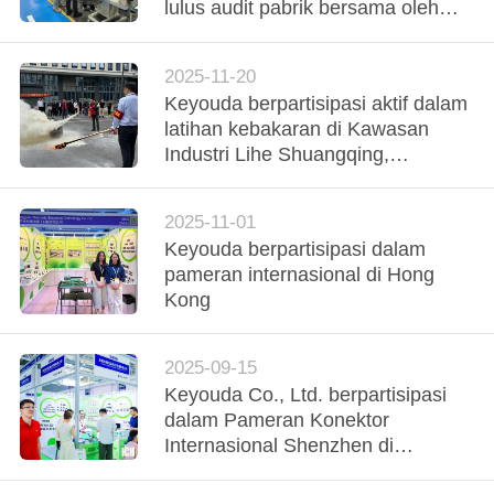
PABRIK
lulus audit pabrik bersama oleh
pelanggan dari Jepang dan Taiwan
KONTROL
2025-11-20
Keyouda berpartisipasi aktif dalam
KUALITAS
latihan kebakaran di Kawasan
Industri Lihe Shuangqing,
HUBUNGI
memperkuat garis pertahanan
keselamatan melalui latihan yang
KAMI
2025-11-01
realistis.
Keyouda berpartisipasi dalam
pameran internasional di Hong
PERMINTAAN
Kong
PENAWARAN
2025-09-15
PETA
Keyouda Co., Ltd. berpartisipasi
dalam Pameran Konektor
SITUS
Internasional Shenzhen di
Shenzhen pada tanggal 26