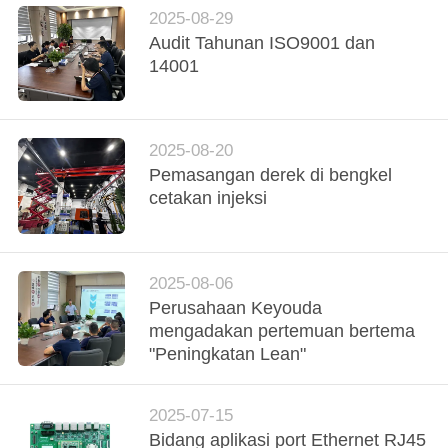
RAHASIA
Agustus 2025
2025-08-29
PRIBADI
Audit Tahunan ISO9001 dan
14001
2025-08-20
Pemasangan derek di bengkel
cetakan injeksi
2025-08-06
Perusahaan Keyouda
mengadakan pertemuan bertema
"Peningkatan Lean"
2025-07-15
Bidang aplikasi port Ethernet RJ45