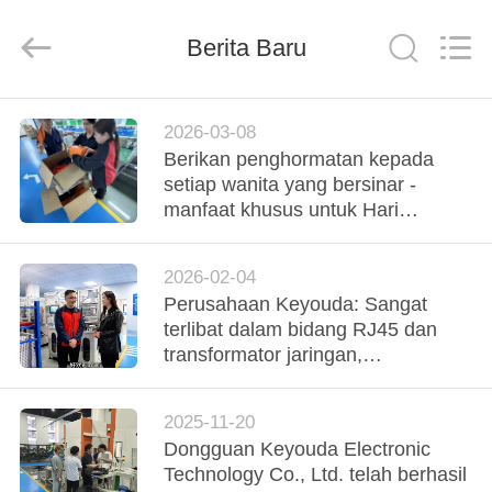
Keyouda
Electronic
Technology
Berita Baru
Co.,ltd.
All
Rights
Reserved.
RUMAH
2026-03-08
Berikan penghormatan kepada
PRODUK
setiap wanita yang bersinar -
manfaat khusus untuk Hari
Perempuan Internasional
TAMPILAN
disampaikan dengan hangat
2026-02-04
VR
Perusahaan Keyouda: Sangat
terlibat dalam bidang RJ45 dan
TENTANG
transformator jaringan,
mengunjungi situs manufaktur
KAMI
cerdas di Qingxi Media
2025-11-20
Convergence Center.
Dongguan Keyouda Electronic
TUR
Technology Co., Ltd. telah berhasil