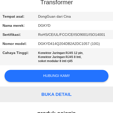
PABRIK
Transformer
KONTROL
Tempat asal:
DongGuan dari Cina
KUALITAS
Nama merek:
DGKYD
Sertifikasi:
RoHS/CE/UL/FCC/CE/ISO9001/ISO14001
HUBUNGI
Nomor model:
DGKYD414Q204DB2A2DC1057 (10G)
KAMI
Cahaya Tinggi:
,
Konektor Jaringan RJ45 12 pin
,
Konektor Jaringan RJ45 8 Inti
soket modular 8 inti rj45
PERMINTAAN
PENAWARAN
HUBUNGI KAMI!
PETA
BUKA DETAIL
SITUS