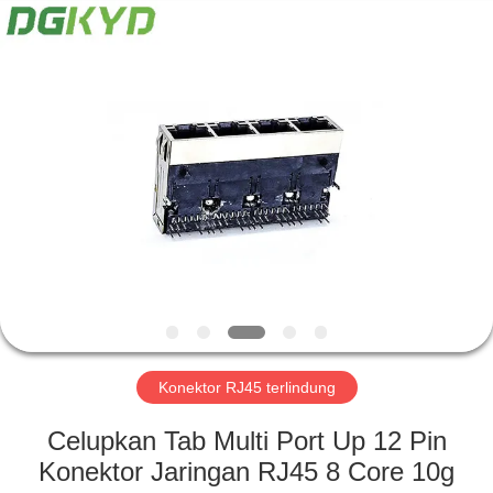
Keyouda
Electronic
Technology
Co.,ltd.
All
Rights
Reserved.
RUMAH
PRODUK
TAMPILAN
VR
TENTANG
KAMI
Konektor RJ45 terlindung
Celupkan Tab Multi Port Up 12 Pin
TUR
Konektor Jaringan RJ45 8 Core 10g