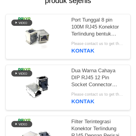
produk sejenis
RAHASIA
PRIBADI
Port Tunggal 8 pin
100M RJ45 Konektor
Terlindung bentuk
persegi panjang
Please contact us to get the latest price. MOQ:Perundingan
KONTAK
Dua Warna Cahaya
DIP RJ45 12 Pin
Socket Connector
Bahan PA66
Please contact us to get the latest price. MOQ:Perundingan
KONTAK
Filter Terintegrasi
Konektor Terlindung
RJ45 Dengan Perisai