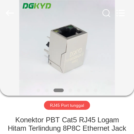
Keyouda
Electronic
Technology
Co.,ltd.
All
Rights
Reserved.
RUMAH
PRODUK
TAMPILAN
VR
TENTANG
KAMI
RJ45 Port tunggal
Konektor PBT Cat5 RJ45 Logam
TUR
Hitam Terlindung 8P8C Ethernet Jack