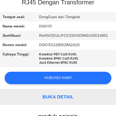
PABRIK
RJ45 Dengan Transformer
KONTROL
Tempat asal:
DongGuan dari Tiongkok
KUALITAS
Nama merek:
DGKYD
Sertifikasi:
RoHS/CE/UL/FCC/CE/ISO9001/ISO14001
HUBUNGI
Nomor model:
DGKYD111B002BA2A1D
KAMI
Cahaya Tinggi:
,
Konektor PBT Cat5 RJ45
,
Konektor 8P8C Cat5 RJ45
Jack Ethernet 8P8C RJ45
PERMINTAAN
PENAWARAN
HUBUNGI KAMI!
PETA
BUKA DETAIL
SITUS