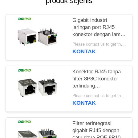
produk sejenis
RAHASIA
PRIBADI
Gigabit industri
jaringan port RJ45
konektor dengan lampu
pita pelindung TAB
Please contact us to get the latest price. MOQ:1 buah
DOWN
KONTAK
DGKYD111Q042AB2A1D
Konektor RJ45 tanpa
filter 8P8C konektor
terlindung
DGKYD561188GWA1DY128
Please contact us to get the latest price. MOQ:1 buah
KONTAK
Filter terintegrasi
gigabit RJ45 dengan
catu daya POE 8P10C