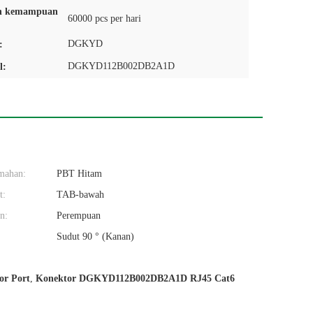
n kemampuan
60000 pcs per hari
DGKYD
:
DGKYD112B002DB2A1D
l:
mahan:
PBT Hitam
t:
TAB-bawah
n:
Perempuan
Sudut 90 ° (Kanan)
or Port
,
Konektor DGKYD112B002DB2A1D RJ45 Cat6