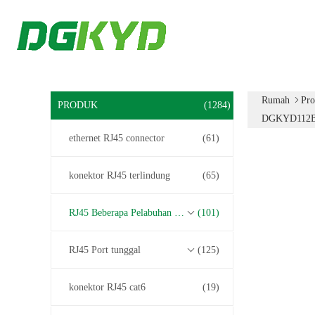
Rumah
Pr
PRODUK
(1284)
DGKYD112
ethernet RJ45 connector
(61)
konektor RJ45 terlindung
(65)
RJ45 Beberapa Pelabuhan Konektor
(101)
RJ45 Port tunggal
(125)
konektor RJ45 cat6
(19)