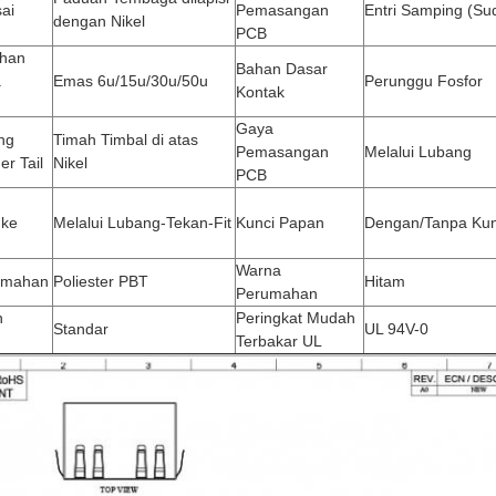
ai
Pemasangan
Entri Samping (Su
dengan Nikel
PCB
ahan
Bahan Dasar
a
Emas 6u/15u/30u/50u
Perunggu Fosfor
Kontak
Gaya
ng
Timah Timbal di atas
Pemasangan
Melalui Lubang
er Tail
Nikel
PCB
 ke
Melalui Lubang-Tekan-Fit
Kunci Papan
Dengan/Tanpa Kun
Warna
umahan
Poliester PBT
Hitam
Perumahan
n
Peringkat Mudah
Standar
UL 94V-0
Terbakar UL