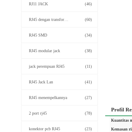
RJ11 JACK
(46)
RJ45 dengan transformator
(60)
RJ45 SMD
(34)
RJ45 modular jack
(38)
jack perempuan RJ45
(11)
RJ45 Jack Lan
(41)
RJ45 menempelkannya
(27)
Profil 
2 port rj45
(78)
Kuantitas 
konektor pcb RJ45
(23)
Kemasan ri