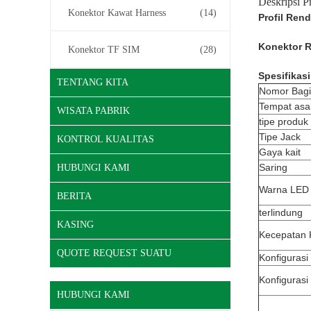
Deskripsi P
Konektor Kawat Harness
(14)
Profil Re
Konektor R
Konektor TF SIM
(28)
Spesifikasi
TENTANG KITA
Nomor Bag
Tempat asa
WISATA PABRIK
tipe produk
Tipe Jack
KONTROL KUALITAS
Gaya kait
Saring
HUBUNGI KAMI
Warna LED
BERITA
terlindung
KASING
Kecepatan 
QUOTE REQUEST SUATU
Konfigurasi
Konfigurasi
HUBUNGI KAMI