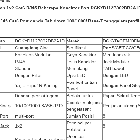
roduk
ndah 1x2 Cat6 RJ45 Beberapa Konektor Port DGKYD112B002DB2A1
J45 Cat6 Port ganda Tab down 100/1000/ Base-T tenggelam pro
ian
DGKYD112B002DB2A1D
Merek
DGKYD/OEM/OD
l
Guangdong Cina
Sertifikasi
RoHS/CE/FCC/CE/
Konektor-Modular
Gaya Konektor
Mendongkrak
RJ45
Jenis Konektor
Jack Modular
Standar
Memalangi
TAB-bawah
Dengan Filter
Opsi LED
Dengan LED
Pemberhentian
Ya, L-Hijau/ R-Kuning
Dengan Panel Sto
Panel
Dengan perisai logam
Berlaku untuk
Papan Sirkuit Terc
Cocok untuk jenis
Kinerja
10/100/1000 BASE-T/TX
Penjualan ulang (Al
pengelasan:
 Port
multi-port
Jumlah Posisi
8
Terminal per
 Jack
1x2
8
Pelabuhan
Orientasi
Paduan Tembaga dilapisi