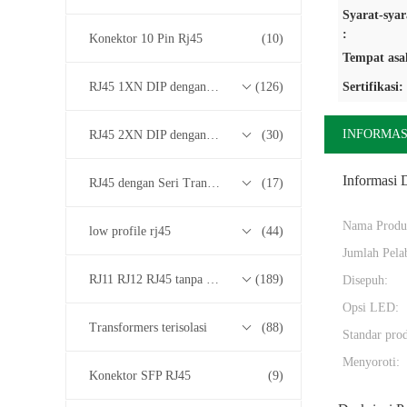
Syarat-sya
:
Konektor 10 Pin Rj45
(10)
Tempat asa
RJ45 1XN DIP dengan 10/100/1000M Base-T Transformer Series
(126)
Sertifikasi:
INFORMAS
RJ45 2XN DIP dengan 10/100/1000M Base-T Transformer Series
(30)
Informasi D
RJ45 dengan Seri Transformer 2.5G/5G/10G Base-T
(17)
Nama Produ
low profile rj45
(44)
Jumlah Pela
RJ11 RJ12 RJ45 tanpa Seri Transformer
(189)
Disepuh:
Opsi LED:
Transformers terisolasi
(88)
Standar pro
Menyoroti:
Konektor SFP RJ45
(9)