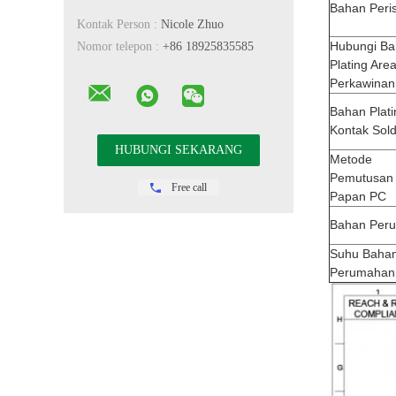
Bahan Peris
Kontak Person :
Nicole Zhuo
Hubungi B
Nomor telepon :
+86 18925835585
Plating Are
Perkawinan
Bahan Plati
Kontak Sold
Metode
Pemutusan
Free call
Papan PC
Bahan Per
Suhu Baha
Perumahan