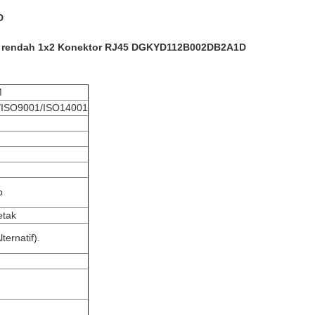
D
fil rendah 1x2 Konektor RJ45 DGKYD112B002DB2A1D
M
ISO9001/ISO14001
p
etak
ternatif).