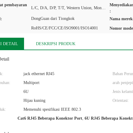
rat pembayaran
Menyediaka
L/C, D/A, D/P, T/T, Western Union, MoneyGram
:
DongGuan dari Tiongkok
l:
Nama merek
RoHS/CE/FCC/CE/ISO9001/ISO14001
Nomor mode
I DETAIL
DESKRIPSI PRODUK
etail
k:
jack ethernet RJ45
Bahan Peru
buhan:
Multiport
arah penjepi
6U
Jenis kelami
Hijau kuning
Orientasi:
duk:
Memenuhi spesifikasi IEEE 802.3
Cat6 RJ45 Beberapa Konektor Port
,
6U RJ45 Beberapa Konekt