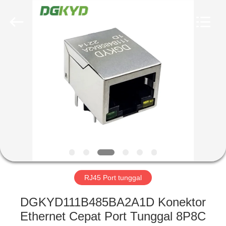
Keyouda
Electronic
Technology
Co.,ltd.
All
Rights
Reserved.
RUMAH
PRODUK
TAMPILAN
VR
TENTANG
KAMI
RJ45 Port tunggal
DGKYD111B485BA2A1D Konektor
TUR
Ethernet Cepat Port Tunggal 8P8C