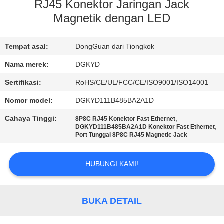
PABRIK
RJ45 Konektor Jaringan Jack
Magnetik dengan LED
KONTROL
Tempat asal:
DongGuan dari Tiongkok
KUALITAS
Nama merek:
DGKYD
HUBUNGI
Sertifikasi:
RoHS/CE/UL/FCC/CE/ISO9001/ISO14001
KAMI
Nomor model:
DGKYD111B485BA2A1D
Cahaya Tinggi:
,
8P8C RJ45 Konektor Fast Ethernet
,
PERMINTAAN
DGKYD111B485BA2A1D Konektor Fast Ethernet
Port Tunggal 8P8C RJ45 Magnetic Jack
PENAWARAN
HUBUNGI KAMI!
PETA
SITUS
BUKA DETAIL