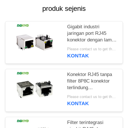
RAHASIA
produk sejenis
PRIBADI
Gigabit industri
jaringan port RJ45
konektor dengan lampu
pita pelindung TAB
Please contact us to get the latest price. MOQ:1 buah
DOWN
KONTAK
DGKYD111Q042AB2A1D
Konektor RJ45 tanpa
filter 8P8C konektor
terlindung
DGKYD561188GWA1DY128
Please contact us to get the latest price. MOQ:1 buah
KONTAK
Filter terintegrasi