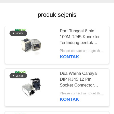
RAHASIA
PRIBADI
produk sejenis
Port Tunggal 8 pin
100M RJ45 Konektor
Terlindung bentuk
persegi panjang
Please contact us to get the latest price. MOQ:Perundingan
KONTAK
Dua Warna Cahaya
DIP RJ45 12 Pin
Socket Connector
Bahan PA66
Please contact us to get the latest price. MOQ:Perundingan
KONTAK