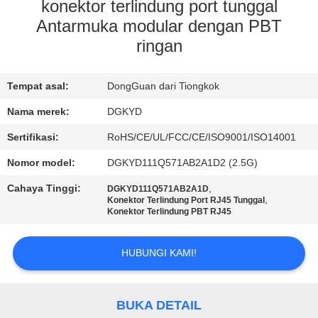
PABRIK
konektor terlindung port tunggal
Antarmuka modular dengan PBT
ringan
KONTROL
KUALITAS
Tempat asal:
DongGuan dari Tiongkok
Nama merek:
DGKYD
HUBUNGI
KAMI
Sertifikasi:
RoHS/CE/UL/FCC/CE/ISO9001/ISO14001
Nomor model:
DGKYD111Q571AB2A1D2 (2.5G)
PERMINTAAN
Cahaya Tinggi:
,
DGKYD111Q571AB2A1D
,
Konektor Terlindung Port RJ45 Tunggal
PENAWARAN
Konektor Terlindung PBT RJ45
PETA
HUBUNGI KAMI!
SITUS
BUKA DETAIL