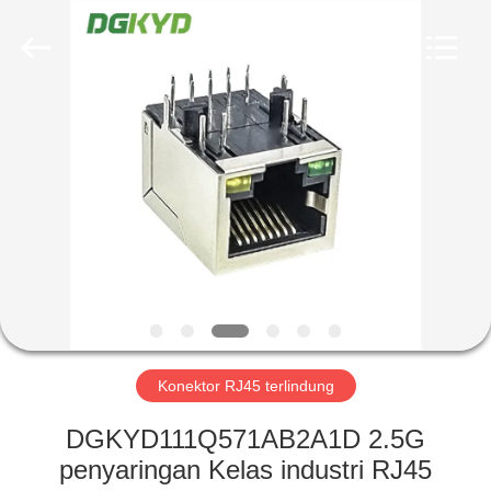
Keyouda
Electronic
Technology
Co.,ltd.
All
Rights
Reserved.
RUMAH
PRODUK
TAMPILAN
VR
TENTANG
KAMI
Konektor RJ45 terlindung
DGKYD111Q571AB2A1D 2.5G
TUR
penyaringan Kelas industri RJ45