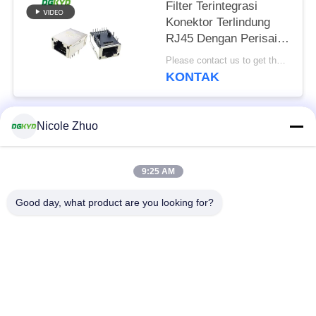
Filter Terintegrasi
Konektor Terlindung
RJ45 Dengan Perisai
Cahaya 8P12C
Please contact us to get the latest price. MOQ:Perundingan
KONTAK
Nicole Zhuo
Bad Request
Semua
9:25 AM
ethernet RJ45
konektor RJ45
connector
terlindung
Good day, what product are you looking for?
RJ45 Beberapa
RJ45 Port tunggal
Pelabuhan Konektor
konektor RJ45 cat6
RJ11 JACK