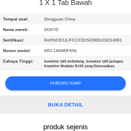
PABRIK
1 X 1 Tab Bawah
KONTROL
Tempat asal:
Dongguan China
KUALITAS
Nama merek:
DGKYD
Sertifikasi:
RoHS/CE/UL/FCC/CE/ISO9001/ISO14001
HUBUNGI
Nomor model:
KRJ-146WDFKNL
KAMI
Cahaya Tinggi:
,
,
konektor rj45 terlindung
konektor rj45 jaringan
Konektor Modular RJ45 yang Disesuaikan
PERMINTAAN
HUBUNGI KAMI!
PENAWARAN
PETA
BUKA DETAIL
SITUS
produk sejenis