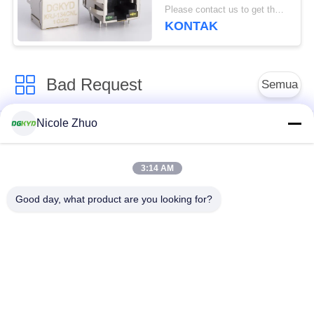
10/100 Base Side Entry
Please contact us to get the latest price. MOQ:Bagian 1
Factory Disesuaikan
KONTAK
Bad Request
Semua
Nicole Zhuo
ethernet RJ45
konektor RJ45
connector
terlindung
3:14 AM
RJ45 Beberapa
RJ45 Port tunggal
Good day, what product are you looking for?
Pelabuhan Konektor
konektor RJ45 cat6
RJ11 JACK
RJ45 dengan
RJ45 SMD
transformator