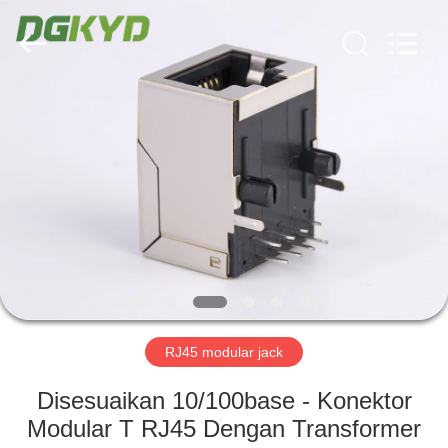
Keyouda
Electronic
Technology
Co.,ltd.
All
Rights
Reserved.
RUMAH
PRODUK
TAMPILAN
VR
TENTANG
KAMI
RJ45 modular jack
Disesuaikan 10/100base - Konektor
TUR
Modular T RJ45 Dengan Transformer